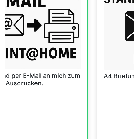
and per E-Mail an mich zum
A4 Briefum
er Ausdrucken.