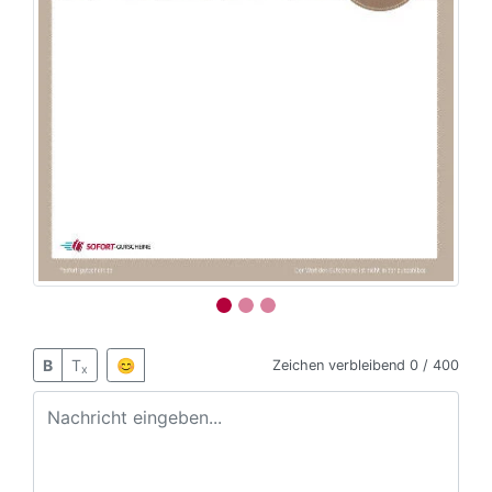
B
T
😊
Zeichen verbleibend
0 / 400
x