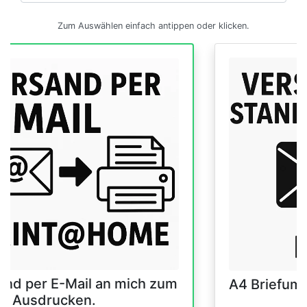
Zum Auswählen einfach antippen oder klicken.
and per E-Mail an mich zum
A4 Briefum
er Ausdrucken.