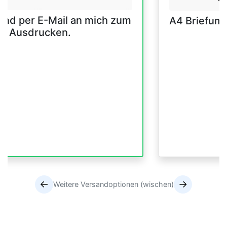
and per E-Mail an mich zum
A4 Briefum
er Ausdrucken.
←
→
Weitere Versandoptionen (wischen)
Versandoptionen
Versandoptionen