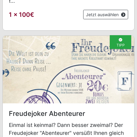
f...
1 x 100€
Jetzt auswählen
TIPP
Freudejoker Abenteurer
Einmal ist keinmal? Dann besser zweimal? Der
Freudejoker "Abenteurer" versüßt Ihnen gleich