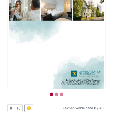
B
T
😊
Zeichen verbleibend
0 / 400
x