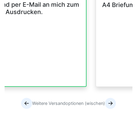
and per E-Mail an mich zum
A4 Briefum
er Ausdrucken.
←
→
Weitere Versandoptionen (wischen)
Versandoptionen
Versandoptionen