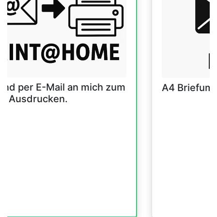
and per E-Mail an mich zum
A4 Briefum
er Ausdrucken.