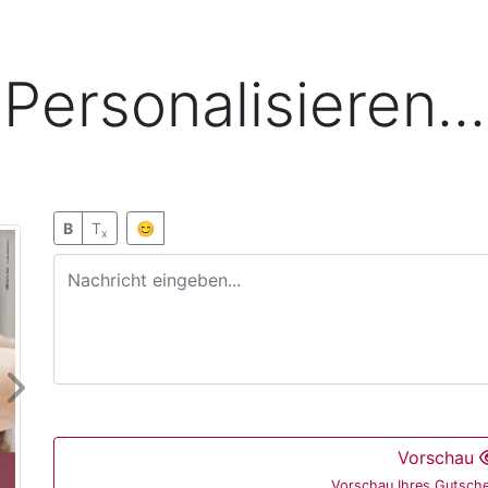
Personalisieren...
B
T
😊
x
Next
Vorschau
Vorschau Ihres Gutsche