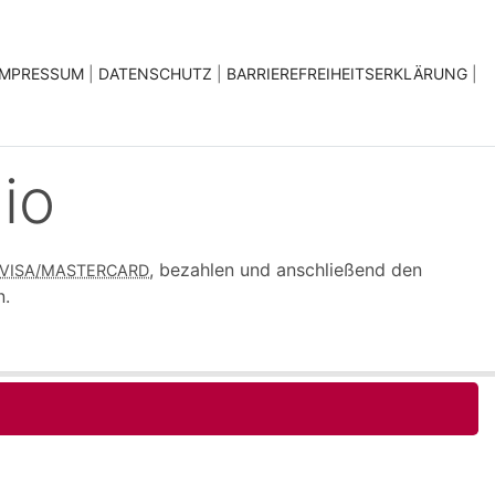
|
|
|
IMPRESSUM
|
DATENSCHUTZ
|
BARRIEREFREIHEITSERKLÄRUNG
|
io
, bezahlen und anschließend den
 VISA/MASTERCARD
n.