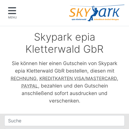
MENU
Skypark epia
Kletterwald GbR
Sie können hier einen Gutschein von Skypark
epia Kletterwald GbR bestellen, diesen mit
,
,
RECHNUNG
KREDITKARTEN VISA/MASTERCARD
, bezahlen und den Gutschein
PAYPAL
anschließend sofort ausdrucken und
verschenken.
Filter für Gutscheine
Suche