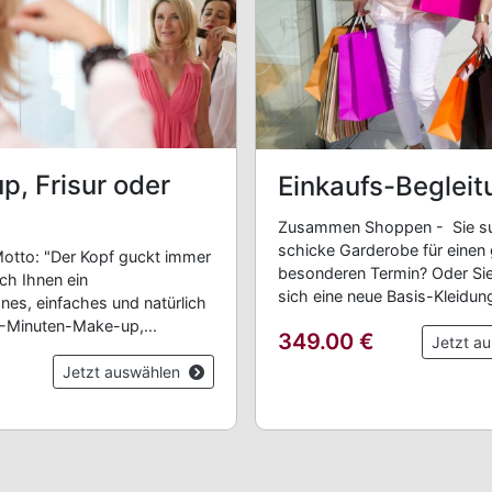
p, Frisur oder
Einkaufs-Begleit
Zusammen Shoppen - Sie su
schicke Garderobe für einen
tto: "Der Kopf guckt immer
besonderen Termin? Oder Si
ich Ihnen ein
sich eine neue Basis-Kleidung
es, einfaches und natürlich
-Minuten-Make-up,...
349.00
€
Jetzt a
€
Jetzt auswählen