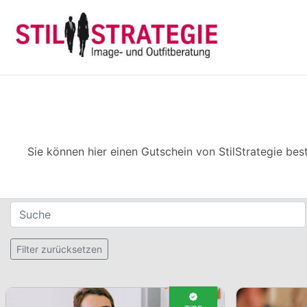
Sie können hier einen Gutschein von StilStrategie best
Filter für Gutscheine
Suche
Setzt alle Filter zurück
Filter zurücksetzen