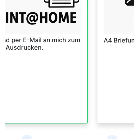
and per E-Mail an mich zum
A4 Briefum
er Ausdrucken.