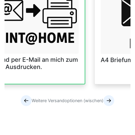
and per E-Mail an mich zum
A4 Briefum
er Ausdrucken.
←
→
Weitere Versandoptionen (wischen)
Versandoptionen
Versandoptionen