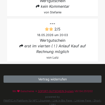
Wertgutschein
kein Kommentar
von
Stefanie
---
2
/
5
18.05.2026 um 20:03
Wertgutschein
erst im vierten ( ! ) Anlauf Kauf auf
Rechnung möglich
von
Lutz
Vertrag widerrufen
Wir
Gutscheine →
SOFORT-GUTSCHEIN System
V8.134.251202
powered by
FMATIC.in Plattform für NFC Lösungen - Link in Bio Page - Linktree Page - Short-
Links