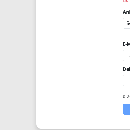
Nur
Anb
E-M
De
Bit