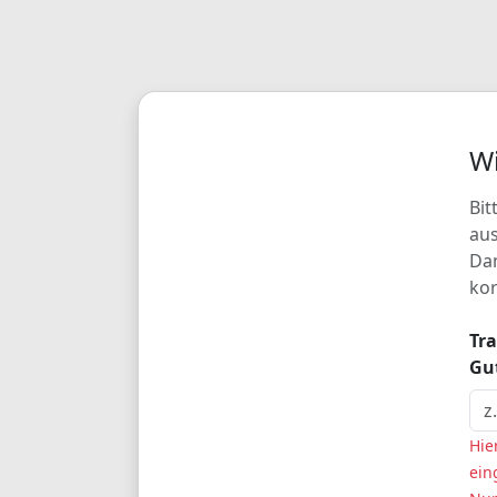
Wi
Bit
aus
Dam
kor
Tra
Gut
Hie
ein