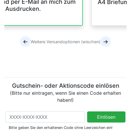
and per E-Mail an mich zum
A4 Briefum
er Ausdrucken.
←
→
Weitere Versandoptionen (wischen)
Versandoptionen
Versandoptionen
Gutschein- oder Aktionscode einlösen
(Bitte nur eintragen, wenn Sie einen Code erhalten
haben!)
Gutschein- oder Aktionscode einlösen
Einlösen
(Bitte nur eintragen, wenn Sie einen Code erhalten haben!)
Bitte geben Sie den erhaltenen Code ohne Leerzeichen ein!