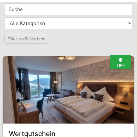
Filter für Gutscheine
Suche
Kategorien
Setzt alle Filter zurück
Filter zurücksetzen
TIPP
Wertgutschein