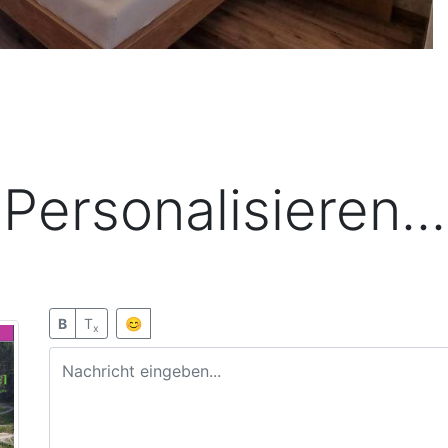
Personalisieren...
B
T
😊
x