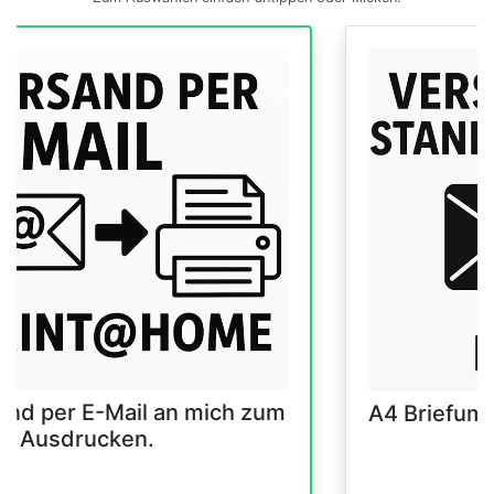
and per E-Mail an mich zum
A4 Briefum
er Ausdrucken.