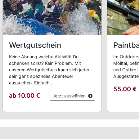
Wertgutschein
Paintba
Keine Ahnung welche Aktivität Du
Im Outdoors
schenken sollst? Kein Problem. Mit
Mölltal, bef
unseren Wertgutschein kann sich jeder
und Osttirol 
sein ganz spezielles Abenteuer
Ausgestattet
aussuchen. Einfach...
55.00
€
ab 10.00
€
Jetzt auswählen