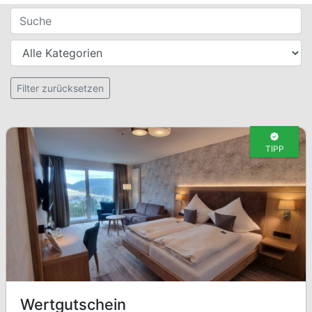
Filter für Gutscheine
Suche
Kategorien
Setzt alle Filter zurück
Filter zurücksetzen
TIPP
Wertgutschein